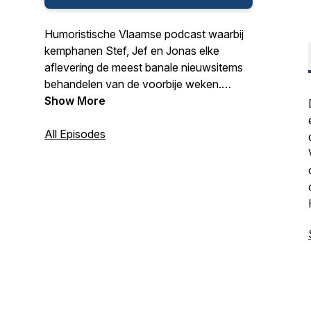
Humoristische Vlaamse podcast waarbij
kemphanen Stef, Jef en Jonas elke
aflevering de meest banale nieuwsitems
behandelen van de voorbije weken.
https://linktr.ee/hetministerievanbanalezaken
Show More
All Episodes