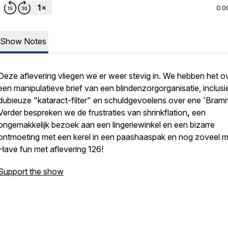
0:0
Show Notes
Deze aflevering vliegen we er weer stevig in. We hebben het o
een manipulatieve brief van een blindenzorgorganisatie, inclusi
dubieuze "kataract-filter" en schuldgevoelens over ene 'Bramm
Verder bespreken we de frustraties van shrinkflation
,
een
ongemakkelijk bezoek aan een lingeriewinkel en een bizarre
ontmoeting met een kerel in een paashaaspak en nog zoveel m
Have fun met aflevering 126!
Support the show