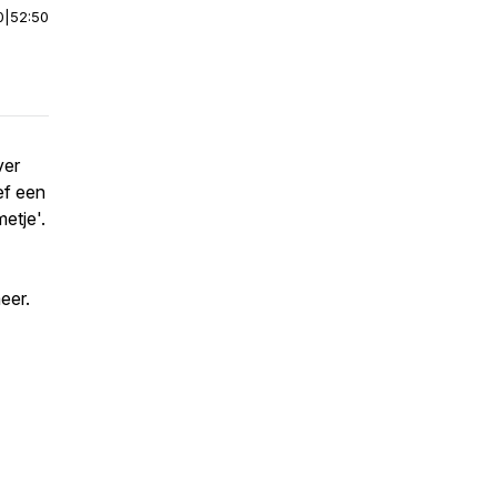
0
|
52:50
ver
ef een
etje'.
eer.