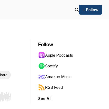
+ Follow
Follow
Apple Podcasts
Spotify
hare
Amazon Music
RSS Feed
See All
r end. Hold shift to jump forward or backward.