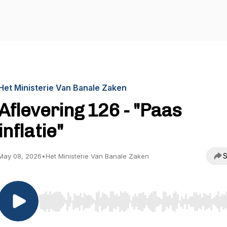
Het Ministerie Van Banale Zaken
Aflevering 126 - "Paas
inflatie"
S
May 08, 2026
•
Het Ministerie Van Banale Zaken
Use Left/Right to seek, Home/End to jump to start o